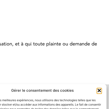
ation, et à qui toute plainte ou demande de
Gérer le consentement des cookies
en, Laval, H7C 2T8
les meilleures expériences, nous utilisons des technologies telles que les
 stocker et/ou accéder aux informations des appareils. Le fait de consentir
ologies nous permettra de traiter des données telles que le comportement